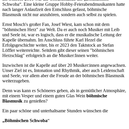
Schwoba“. Eine kleine Gruppe Hobby-Feierabendmusikanten hatte
nach langer Anlaufzeit den Entschluss gefasst, böhmische
Blasmusik nicht nur anzuhören, sondern auch selbst zu spielen.
Ernst Mosch's großer Fan, Josef Wiest, kam schon mit dem
"böhmischen Herz" zur Welt. Da er auch noch Musiker mit Leib
und Seele ist, war es logisch, dass er die musikalische Leitung der
Kapelle übernahm. Im Anschluss führte Karl Hezel die
Erfolgsgeschichte weiter, bis er 2023 den Taktstock an Stefan
Löffler weiterreichte. Seitdem gibt dieser seinen "böhmischen
Herzschlag" erfolgreich an die Musiker:Innen weiter.
Inzwischen ist die Kapelle auf über 20 Musiker:innen angewachsen.
Unser Ziel ist es, Intonation und Rhythmik, aber auch Leidenschaft
und Seele, vor allem aber die Freude an der böhmischen Blasmusik
weiterzugeben.
Denn was kann es Schöneres geben, als in gemütlicher Atmosphäre,
mit einem Vesper und einem guten Glas Wein
böhmische
Blasmusik
zu genießen?
Ein paar schöne und unterhaltsame Stunden wünschen die
„Böhmischen Schwoba
“